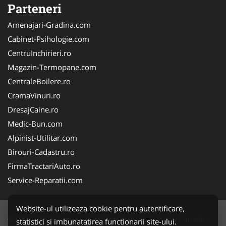
Parteneri
Amenajari-Gradina.com
Cabinet-Psihologie.com
CentruInchirieri.ro
Magazin-Termopane.com
CentraleBoilere.ro
CramaVinuri.ro
DresajCaine.ro
Medic-Bun.com
Alpinist-Utilitar.com
Birouri-Cadastru.ro
FirmaTractariAuto.ro
Service-Reparatii.com
Website-ul utilizeaza cookie pentru autentificare,
© 2014-2026 Powered by
VilonMedia
&
Tokaido Consult
-
statistici si imbunatatirea functionarii site-ului.