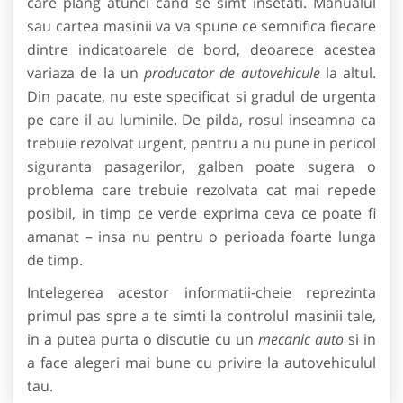
care plang atunci cand se simt insetati. Manualul
sau cartea masinii va va spune ce semnifica fiecare
dintre indicatoarele de bord, deoarece acestea
variaza de la un
producator de autovehicule
la altul.
Din pacate, nu este specificat si gradul de urgenta
pe care il au luminile. De pilda, rosul inseamna ca
trebuie rezolvat urgent, pentru a nu pune in pericol
siguranta pasagerilor, galben poate sugera o
problema care trebuie rezolvata cat mai repede
posibil, in timp ce verde exprima ceva ce poate fi
amanat – insa nu pentru o perioada foarte lunga
de timp.
Intelegerea acestor informatii-cheie reprezinta
primul pas spre a te simti la controlul masinii tale,
in a putea purta o discutie cu un
mecanic auto
si in
a face alegeri mai bune cu privire la autovehiculul
tau.