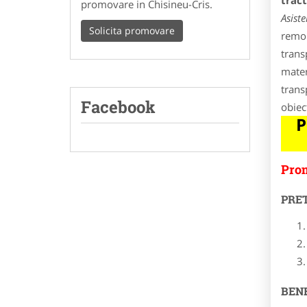
tract
promovare in Chisineu-Cris.
Asist
Solicita promovare
remor
trans
mater
trans
Facebook
obiec
P
Prom
PRE
BENE