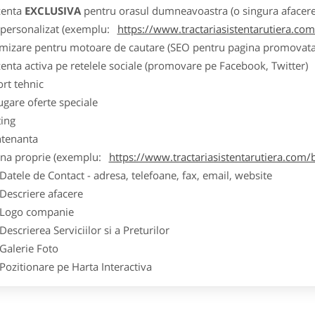
zenta
EXCLUSIVA
pentru orasul dumneavoastra (o singura afacere p
k personalizat (exemplu:
https://www.tractariasistentarutiera.co
imizare pentru motoare de cautare (SEO pentru pagina promovata
zenta activa pe retelele sociale (promovare pe Facebook, Twitter)
ort tehnic
ugare oferte speciale
ting
tenanta
ina proprie (exemplu:
https://www.tractariasistentarutiera.com/
ele de Contact - adresa, telefoane, fax, email, website
scriere afacere
go companie
crierea Serviciilor si a Preturilor
lerie Foto
itionare pe Harta Interactiva