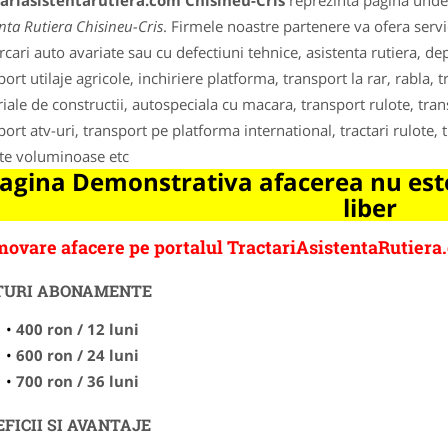
ariasistentarutiera.com Chisineu-Cris
reprezinta pagina unde 
enta Rutiera Chisineu-Cris
. Firmele noastre partenere va ofera servic
cari auto avariate sau cu defectiuni tehnice, asistenta rutiera, dep
port utilaje agricole, inchiriere platforma, transport la rar, rabla, 
iale de constructii, autospeciala cu macara, transport rulote, tr
port atv-uri, transport pe platforma international, tractari rulote, 
te voluminoase etc
agina Demonstrativa afacerea nu este
liber
ovare afacere pe portalul TractariAsistentaRutiera
TURI ABONAMENTE
400 ron / 12 luni
600 ron / 24 luni
700 ron / 36 luni
FICII SI AVANTAJE