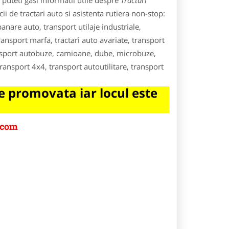
puteti gasi informatii utile despre
Tractari
ii de tractari auto si asistenta rutiera non-stop:
anare auto, transport utilaje industriale,
transport marfa, tractari auto avariate, transport
ansport autobuze, camioane, dube, microbuze,
transport 4x4, transport autoutilitare, transport
 promovata iar locul este
.com