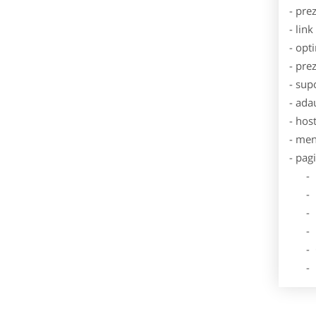
- pre
- lin
- opt
- pre
- sup
- ada
- hos
- men
- pag
- Dat
- De
- Lo
- Des
- Ga
- Poz