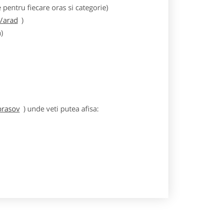
entru fiecare oras si categorie)
m/arad
)
)
brasov
) unde veti putea afisa: