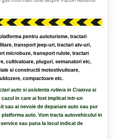
 gasi informatii utile despre
Tractari Asistenta
latforma pentru autoturisme, tractari
itare, transport jeep-uri, tractari atv-uri,
t microbuze, transport rulote, tractari
re, cultivatoare, pluguri, semanatori etc,
riale si constructii motostivuitoare,
uldozere, compactoare etc.
ctari auto si asistenta rutiera in Craiova
si
 cazul in care ai fost implicat intr-un
cit sau ai nevoie de depanare auto sau pur
o platforma auto.
Vom tracta autovehiculul in
 service sau pana la locul indicat de