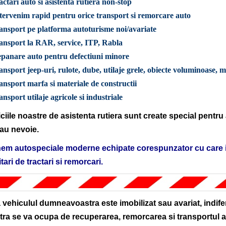
actari auto si asistenta rutiera non-stop
tervenim rapid pentru orice transport si remorcare auto
ansport pe platforma autoturisme noi/avariate
ansport la RAR, service, ITP, Rabla
epanare auto pentru defectiuni minore
ansport jeep-uri, rulote, dube, utilaje grele, obiecte voluminoase, 
ansport marfa si materiale de constructii
ansport utilaje agricole si industriale
ciile noastre de asistenta rutiera sunt create special pentru a
au nevoie.
em autospeciale moderne echipate corespunzator cu care inte
itari de tractari si remorcari.
vehiculul dumneavoastra este imobilizat sau avariat, indifer
ra se va ocupa de recuperarea, remorcarea si transportul a