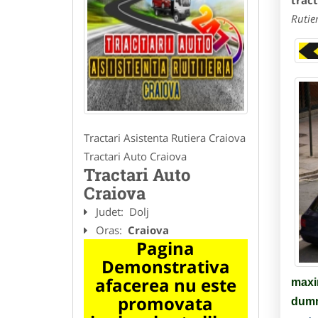
trac
Rutie
Tractari Asistenta Rutiera Craiova
Tractari Auto Craiova
Tractari Auto
Craiova
Judet:
Dolj
Oras:
Craiova
Pagina
Demonstrativa
afacerea nu este
maxim
promovata
dumn