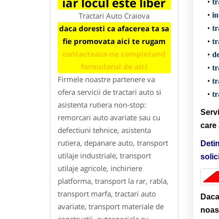
iar locul este liber
tr
Tractari Auto Craiova
in
daca doresti ca afacerea ta sa
tr
fie promovata aici te rugam
tr
contacteaza-ne completand
d
formularul de aici
tr
Firmele noastre partenere va
tr
ofera servicii de tractari auto si
tr
asistenta rutiera non-stop:
Servi
remorcari auto avariate sau cu
care 
defectiuni tehnice, asistenta
rutiera, depanare auto, transport
Detin
utilaje industriale, transport
solic
utilaje agricole, inchiriere
platforma, transport la rar, rabla,
transport marfa, tractari auto
Daca 
avariate, transport materiale de
noast