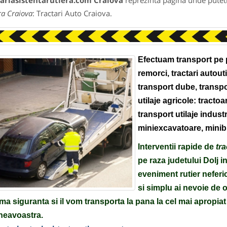
tariasistentarutiera.com Craiova
reprezinta pagina unde puteti
ra Craiova
: Tractari Auto Craiova.
Efectuam transport pe p
remorci, tractari autoutil
transport dube, transpor
utilaje agricole: tractoa
transport utilaje indust
miniexcavatoare, minib
Interventii rapide de
tra
pe raza judetului Dolj in
eveniment rutier neferi
si simplu ai nevoie de 
a siguranta si il vom transporta la pana la cel mai apropiat
eavoastra.