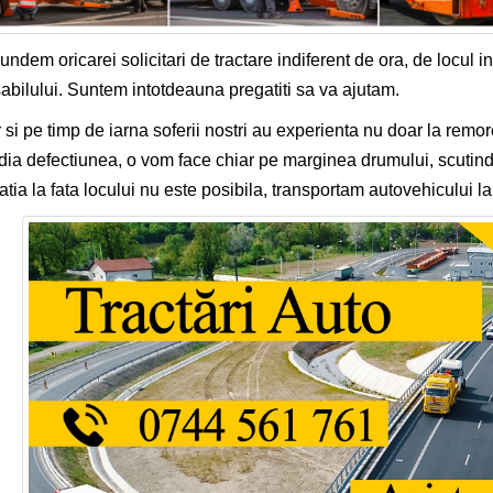
ndem oricarei solicitari de tractare indiferent de ora, de locul in
abilului. Suntem intotdeauna pregatiti sa va ajutam.
 si pe timp de iarna soferii nostri au experienta nu doar la remor
ia defectiunea, o vom face chiar pe marginea drumului, scutind
atia la fata locului nu este posibila, transportam autovehicului la