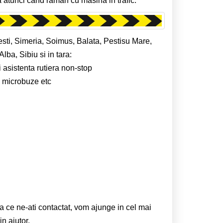
 atunci cand raman cu masina in trafic.
esti, Simeria, Soimus, Balata, Pestisu Mare,
ba, Sibiu si in tara:
i asistenta rutiera non-stop
e, microbuze etc
ta ce ne-ati contactat, vom ajunge in cel mai
n ajutor.