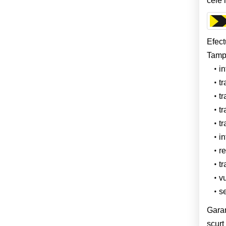
cele 
Efect
Tampa
in
tr
tr
tr
tr
in
r
tr
v
se
Garan
scurt