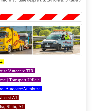
 informatii utile despre
Tractari Asistenta Rutiera
4
obuze/Autocare TIR
me | Transport Utilaje
ne, Autocare/Autobuze
lba si A1
ba, Sibiu, A1