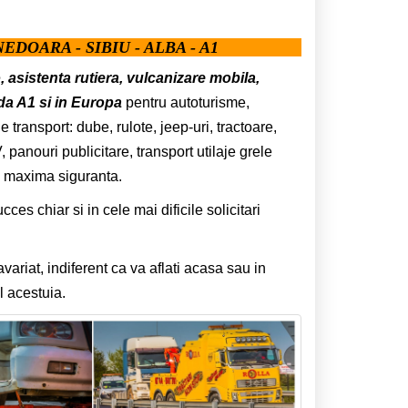
DOARA - SIBIU - ALBA - A1
o, asistenta rutiera, vulcanizare mobila,
da A1 si in Europa
pentru autoturisme,
 transport: dube, rulote, jeep-uri, tractoare,
panouri publicitare, transport utilaje grele
e maxima siguranta.
s chiar si in cele mai dificile solicitari
riat, indiferent ca va aflati acasa sau in
 acestuia.