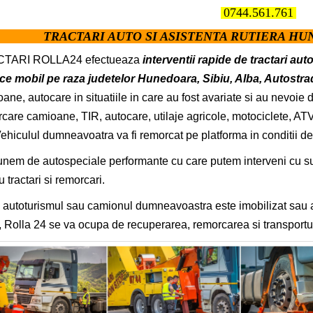
0744.561.761
TRACTARI AUTO SI ASISTENTA RUTIERA HUNE
TARI ROLLA24 efectueaza
interventii rapide de tractari aut
ce mobil pe raza judetelor Hunedoara, Sibiu, Alba, Autostra
ane, autocare in situatiile in care au fost avariate si au nevoie de
care camioane, TIR, autocare, utilaje agricole, motociclete, ATV, 
Vehiculul dumneavoatra va fi remorcat pe platforma in conditii d
nem de autospeciale performante cu care putem interveni cu succe
u tractari si remorcari.
autoturismul sau camionul dumneavoastra este imobilizat sau ava
 Rolla 24 se va ocupa de recuperarea, remorcarea si transportul