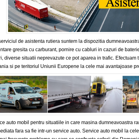
serviciul de asistenta rutiera suntem la dispozitia dumneavoastr
ntare gresita cu carburant, pornire cu cabluri in cazuri de bateri
i, diverse situatii neprevazute ce pot aparea in trafic. Efectuam 
ia si pe teritoriul Uniunii Europene la cele mai avantajoase pre
ce auto mobil pentru situatiile in care masina dumneavoastra r
mediata fara sa fie intr-un service auto. Service auto mobil la cel