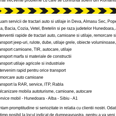
mai frecvente probleme cu care se confrunta soferii din Romania
uam servicii de tractari auto si utilaje in Deva, Almasu Sec, Pop
, Bacia, Cozia, Vetel, Bretelin si pe raza judetelor Hunedoara, Al
terventii rapide de tractari auto, camioane si utilaje, remorcare s
ansport jeep-uri, rulote, dube, utilaje grele, obiecte voluminoas
ansport camioane, TIR, autocare, utilaje
ansport marfa si materiale de constructii
ansport utilaje agricole si industriale
tervenim rapid pentru orice transport
emorcare auto camioane
ansport la RAR, service, ITP, Rabla
ulcanizare mobila autoturisme, camioane, autocare
rvice mobil - Hunedoara - Alba - Sibiu - A1
tam promptitudine si seriozitate in relatia cu clientii nostri. Oda
 timp posibil la locul indicat de dumneavoastra, pentru a va veni i