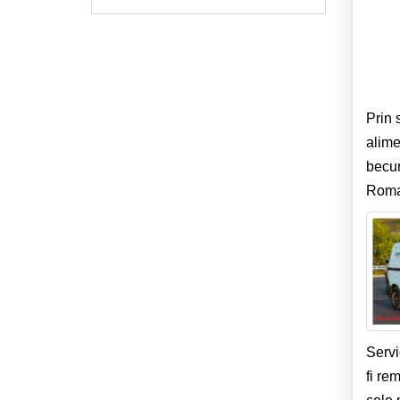
Prin 
alime
becur
Roman
Servi
fi re