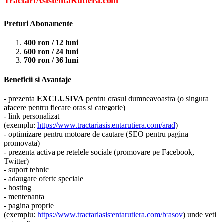
TractariAsistentaRutiera.com
Preturi Abonamente
400 ron / 12 luni
600 ron / 24 luni
700 ron / 36 luni
Beneficii si Avantaje
- prezenta
EXCLUSIVA
pentru orasul dumneavoastra (o singura
afacere pentru fiecare oras si categorie)
- link personalizat
(exemplu:
https://www.tractariasistentarutiera.com/arad
)
- optimizare pentru motoare de cautare (SEO pentru pagina
promovata)
- prezenta activa pe retelele sociale (promovare pe Facebook,
Twitter)
- suport tehnic
- adaugare oferte speciale
- hosting
- mentenanta
- pagina proprie
(exemplu:
https://www.tractariasistentarutiera.com/brasov
) unde veti