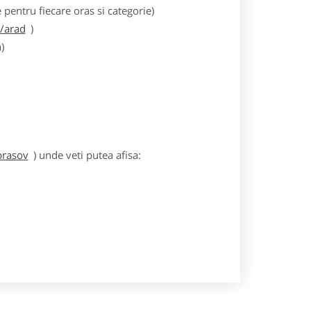
entru fiecare oras si categorie)
m/arad
)
)
brasov
) unde veti putea afisa: