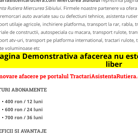
tariasistentarutiera.com Miercurea Sibiului
reprezinta pagina
enta Rutiera Miercurea Sibiului
. Firmele noastre partenere va ofera s
 remorcari auto avariate sau cu defectiuni tehnice, asistenta rutier
port utilaje agricole, inchiriere platforma, transport la rar, rabla, 
iale de constructii, autospeciala cu macara, transport rulote, tr
port atv-uri, transport pe platforma international, tractari rulote, 
te voluminoase etc
agina Demonstrativa afacerea nu este
liber
ovare afacere pe portalul TractariAsistentaRutiera
TURI ABONAMENTE
400 ron / 12 luni
600 ron / 24 luni
700 ron / 36 luni
FICII SI AVANTAJE