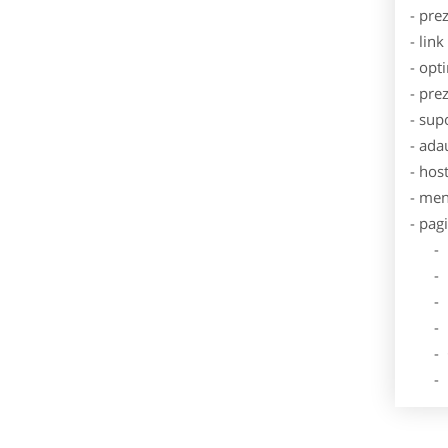
- pre
- lin
- opt
- pre
- sup
- ada
- hos
- men
- pag
- Dat
- De
- Lo
- Des
- Ga
- Poz