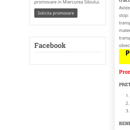
trac
promovare in Miercurea Sibiului.
Asist
Solicita promovare
stop:
trans
mater
trans
Facebook
obiec
P
Prom
PRE
BENE