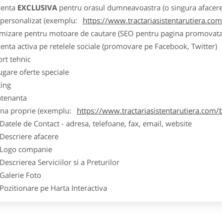
zenta
EXCLUSIVA
pentru orasul dumneavoastra (o singura afacere p
k personalizat (exemplu:
https://www.tractariasistentarutiera.co
imizare pentru motoare de cautare (SEO pentru pagina promovata
zenta activa pe retelele sociale (promovare pe Facebook, Twitter)
ort tehnic
ugare oferte speciale
ting
tenanta
ina proprie (exemplu:
https://www.tractariasistentarutiera.com/
ele de Contact - adresa, telefoane, fax, email, website
scriere afacere
go companie
crierea Serviciilor si a Preturilor
lerie Foto
itionare pe Harta Interactiva