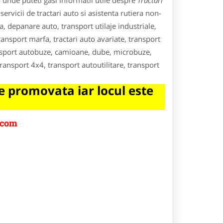
 unde puteti gasi informatii utile despre
Tractari
ervicii de tractari auto si asistenta rutiera non-
a, depanare auto, transport utilaje industriale,
transport marfa, tractari auto avariate, transport
ansport autobuze, camioane, dube, microbuze,
transport 4x4, transport autoutilitare, transport
 promovata iar locul este
.com