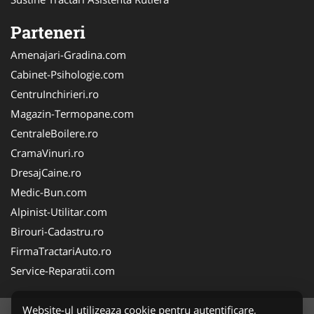
Parteneri
Amenajari-Gradina.com
Cabinet-Psihologie.com
CentruInchirieri.ro
Magazin-Termopane.com
CentraleBoilere.ro
CramaVinuri.ro
DresajCaine.ro
Medic-Bun.com
Alpinist-Utilitar.com
Birouri-Cadastru.ro
FirmaTractariAuto.ro
Service-Reparatii.com
Website-ul utilizeaza cookie pentru autentificare,