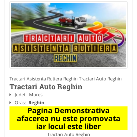
Tractari Asistenta Rutiera Reghin Tractari Auto Reghin
Tractari Auto Reghin
Judet:
Mures
Oras:
Reghin
Pagina Demonstrativa
afacerea nu este promovata
iar locul este liber
Tractari Auto Reghin