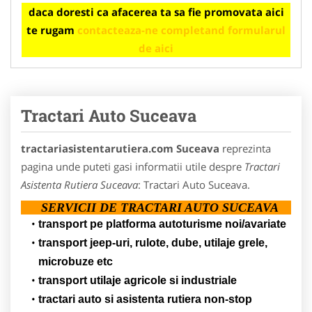
daca doresti ca afacerea ta sa fie promovata aici
te rugam
contacteaza-ne completand formularul
de aici
Tractari Auto Suceava
tractariasistentarutiera.com Suceava
reprezinta
pagina unde puteti gasi informatii utile despre
Tractari
Asistenta Rutiera Suceava
: Tractari Auto Suceava.
SERVICII DE TRACTARI AUTO SUCEAVA
transport pe platforma autoturisme noi/avariate
transport jeep-uri, rulote, dube, utilaje grele,
microbuze etc
transport utilaje agricole si industriale
tractari auto si asistenta rutiera non-stop