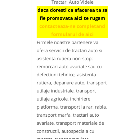
Tractari Auto Videle
daca doresti ca afacerea ta sa
fie promovata aici te rugam
contacteaza-ne completand
formularul de aici
Firmele noastre partenere va
ofera servicii de tractari auto si
asistenta rutiera non-stop:
remorcari auto avariate sau cu
defectiuni tehnice, asistenta
rutiera, depanare auto, transport
utilaje industriale, transport
utilaje agricole, inchiriere
platforma, transport la rar, rabla,
transport marfa, tractari auto
avariate, transport materiale de
constructii, autospeciala cu