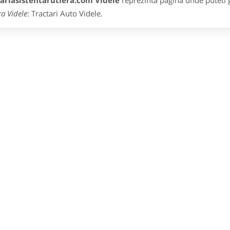
tariasistentarutiera.com Videle
reprezinta pagina unde puteti g
ra Videle
: Tractari Auto Videle.